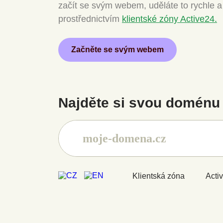
začít se svým webem, uděláte to rychle 
prostřednictvím
klientské zóny Active24.
Začněte se svým webem
Najděte si svou doménu 
Klientská zóna
Acti