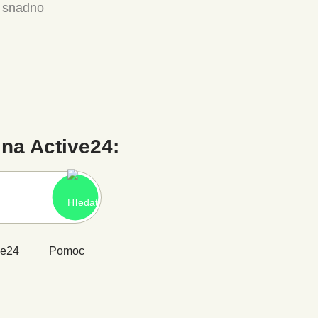
a snadno
na Active24:
ve24
Pomoc